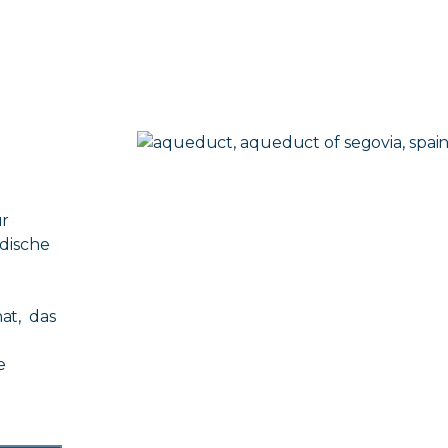
ur
üdische
at, das
e