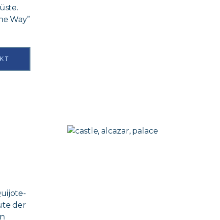
üste.
The Way”
KT
uijote-
ute der
en