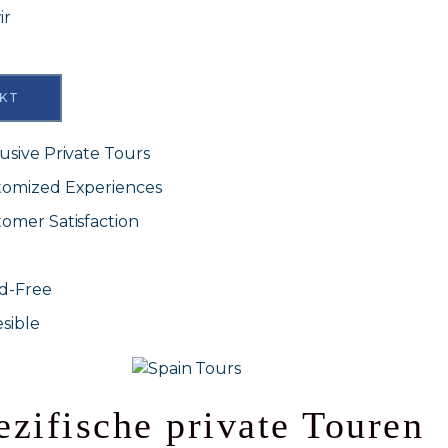
ir
KT
usive Private Tours
tomized Experiences
omer Satisfaction
id-Free
sible
zifische private Touren