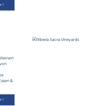
KT
n Weinen
 von
te
Essen &
KT