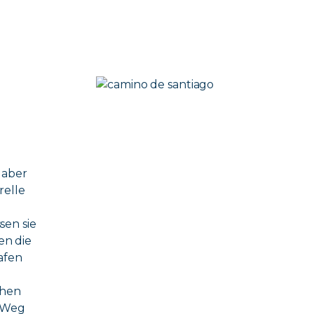
 aber
relle
sen sie
en die
afen
chen
n Weg